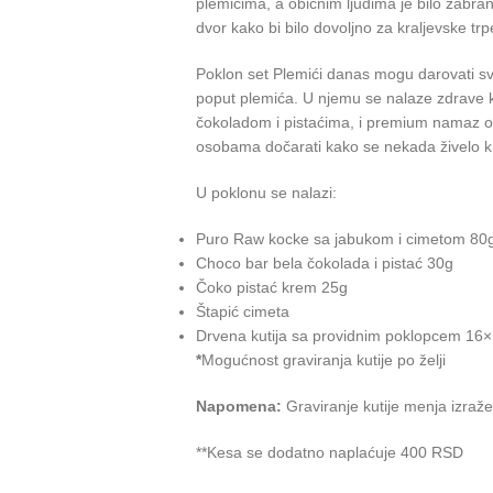
plemićima, a običnim ljudima je bilo zabr
dvor kako bi bilo dovoljno za kraljevske trp
Poklon set Plemići danas mogu darovati svi
poput plemića. U njemu se nalaze zdrave 
čokoladom i pistaćima, i premium namaz od
osobama dočarati kako se nekada živelo kr
U poklonu se nalazi:
Puro Raw kocke sa jabukom i cimetom 80
Choco bar bela čokolada i pistać 30g
Čoko pistać krem 25g
Štapić cimeta
Drvena kutija sa providnim poklopcem 16
*
Mogućnost graviranja kutije po želji
Napomena:
Graviranje kutije menja izraž
**Kesa se dodatno naplaćuje 400 RSD