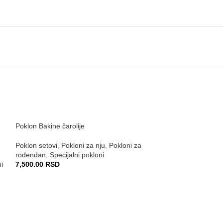
Poklon Bakine čarolije
Poklon setovi
,
Pokloni za nju
,
Pokloni za
rođendan
,
Specijalni pokloni
i
7,500.00
RSD