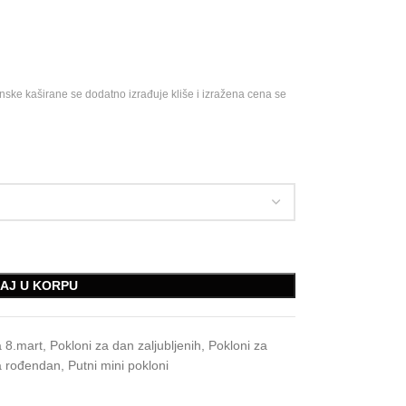
ske kaširane se dodatno izrađuje kliše i izražena cena se
AJ U KORPU
a 8.mart
,
Pokloni za dan zaljubljenih
,
Pokloni za
a rođendan
,
Putni mini pokloni