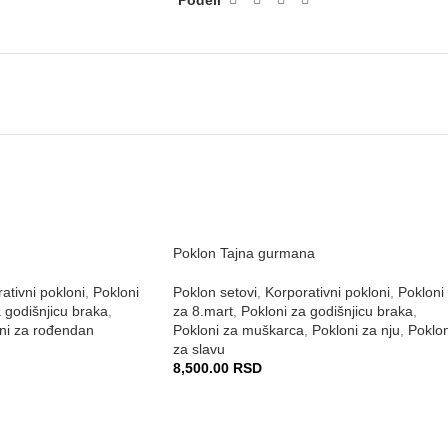
Poklon Tajna gurmana
ativni pokloni
,
Pokloni
Poklon setovi
,
Korporativni pokloni
,
Pokloni
 godišnjicu braka
,
za 8.mart
,
Pokloni za godišnjicu braka
,
ni za rođendan
Pokloni za muškarca
,
Pokloni za nju
,
Poklon
za slavu
8,500.00
RSD