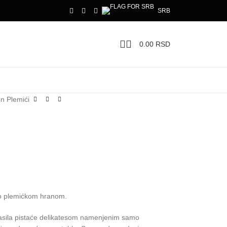
SRB
0.00
RSD
n Plemići
ivo plemićkom hranom.
lasila pistaće delikatesom namenjenim samo