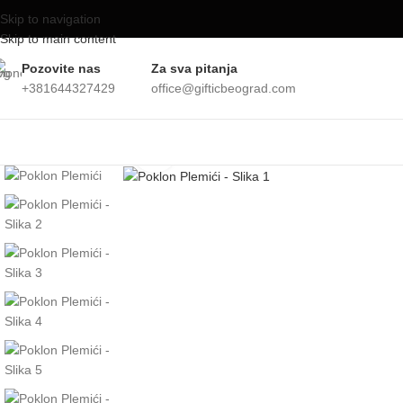
Skip to navigation
Skip to main content
Pozovite nas
Za sva pitanja
+381644327429
office@gifticbeograd.com
Klikni da uvećaš