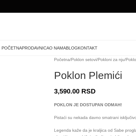
POČETNA
PRODAVNICA
O NAMA
BLOG
KONTAKT
Početna
Poklon setovi
Pokloni za nju
Poklo
Poklon Plemići
3,590.00
RSD
POKLON JE DOSTUPAN ODMAH!
Pistaći su nekada davno smatrani isključ
Legenda kaže da je kraljica od Sabe prog