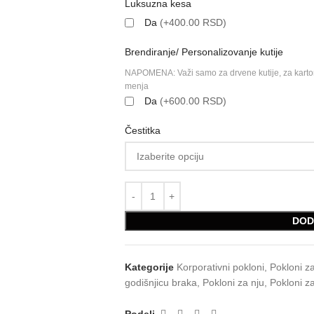
Luksuzna kesa
Da
(+400.00 RSD)
Brendiranje/ Personalizovanje kutije
NAPOMENA: Važi samo za drvene kutije, za karton
menja
Da
(+600.00 RSD)
Čestitka
DOD
Kategorije
Korporativni pokloni
,
Pokloni z
godišnjicu braka
,
Pokloni za nju
,
Pokloni z
Podeli