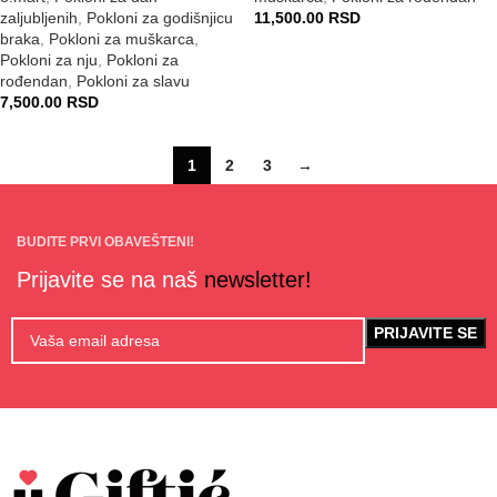
zaljubljenih
,
Pokloni za godišnjicu
11,500.00
RSD
braka
,
Pokloni za muškarca
,
Pokloni za nju
,
Pokloni za
rođendan
,
Pokloni za slavu
7,500.00
RSD
1
2
3
→
BUDITE PRVI OBAVEŠTENI!
Prijavite se na naš
newsletter!