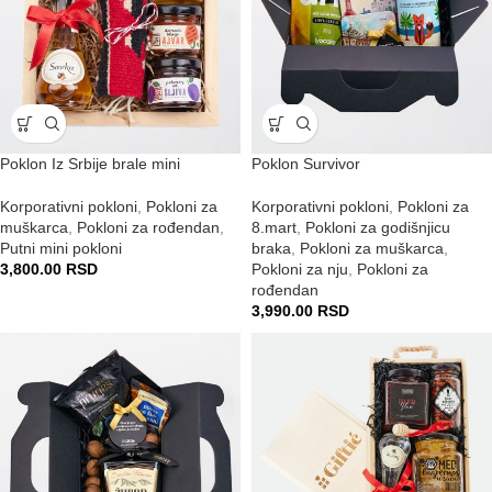
Poklon Iz Srbije brale mini
Poklon Survivor
Korporativni pokloni
,
Pokloni za
Korporativni pokloni
,
Pokloni za
muškarca
,
Pokloni za rođendan
,
8.mart
,
Pokloni za godišnjicu
Putni mini pokloni
braka
,
Pokloni za muškarca
,
3,800.00
RSD
Pokloni za nju
,
Pokloni za
rođendan
3,990.00
RSD