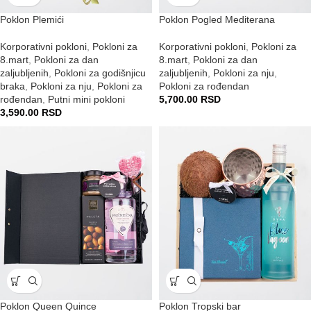
Poklon Plemići
Poklon Pogled Mediterana
Korporativni pokloni
,
Pokloni za
Korporativni pokloni
,
Pokloni za
8.mart
,
Pokloni za dan
8.mart
,
Pokloni za dan
zaljubljenih
,
Pokloni za godišnjicu
zaljubljenih
,
Pokloni za nju
,
braka
,
Pokloni za nju
,
Pokloni za
Pokloni za rođendan
rođendan
,
Putni mini pokloni
5,700.00
RSD
3,590.00
RSD
Poklon Queen Quince
Poklon Tropski bar