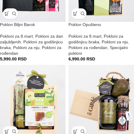
Poklon Biljni Barok
Poklon Opušteno
Pokloni za 8.mart
,
Pokloni za dan
Pokloni za 8.mart
,
Pokloni za
zaljubljenih
,
Pokloni za godišnjicu
godišnjicu braka
,
Pokloni za nju
,
braka
,
Pokloni za nju
,
Pokloni za
Pokloni za rođendan
,
Specijalni
rođendan
pokloni
5,990.00
RSD
6,990.00
RSD