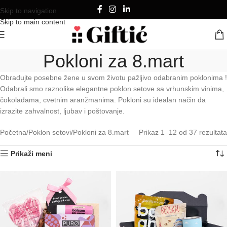
Skip to navigation
Skip to main content
Pokloni za 8.mart
Obradujte posebne žene u svom životu pažljivo odabranim poklonima !
Odabrali smo raznolike elegantne poklon setove sa vrhunskim vinima,
čokoladama, cvetnim aranžmanima. Pokloni su idealan način da
izrazite zahvalnost, ljubav i poštovanje.
Početna
Poklon setovi
Pokloni za 8.mart
Prikaz 1–12 od 37 rezultata
Prikaži meni