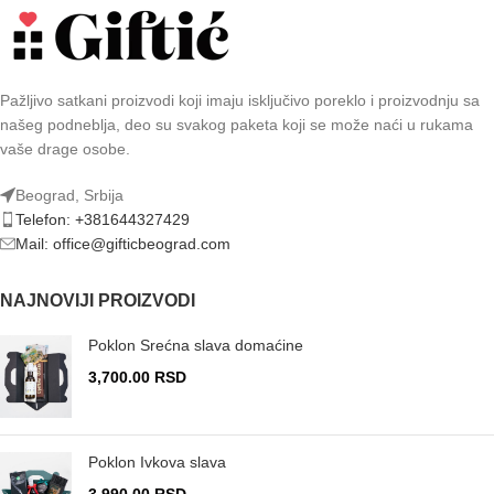
Pažljivo satkani proizvodi koji imaju isključivo poreklo i proizvodnju sa
našeg podneblja, deo su svakog paketa koji se može naći u rukama
vaše drage osobe.
Beograd, Srbija
Telefon: +381644327429
Mail: office@gifticbeograd.com
NAJNOVIJI PROIZVODI
Poklon Srećna slava domaćine
3,700.00
RSD
Poklon Ivkova slava
3,990.00
RSD