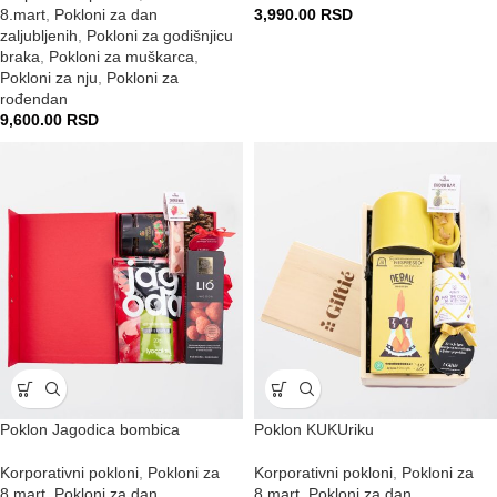
8.mart
,
Pokloni za dan
3,990.00
RSD
zaljubljenih
,
Pokloni za godišnjicu
braka
,
Pokloni za muškarca
,
Pokloni za nju
,
Pokloni za
rođendan
9,600.00
RSD
Poklon Jagodica bombica
Poklon KUKUriku
Korporativni pokloni
,
Pokloni za
Korporativni pokloni
,
Pokloni za
8.mart
,
Pokloni za dan
8.mart
,
Pokloni za dan